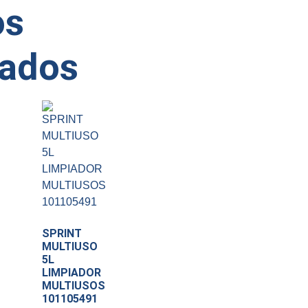
os
nados
SPRINT
MULTIUSO
5L
LIMPIADOR
MULTIUSOS
101105491