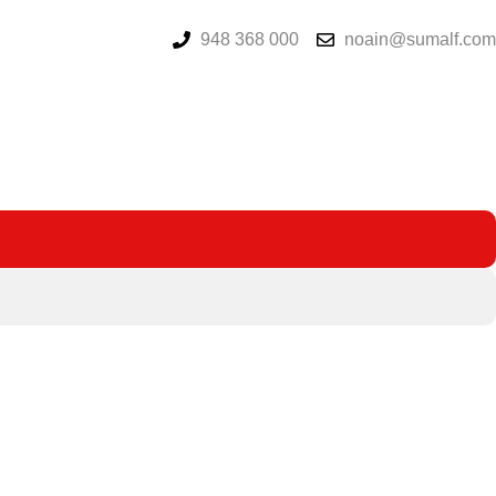
948 368 000
noain@sumalf.com