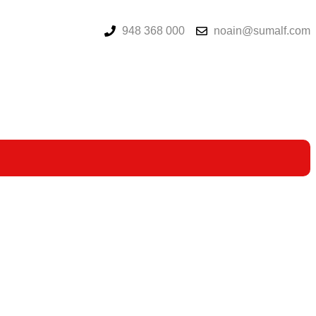
948 368 000
noain@sumalf.com