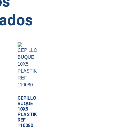
os
nados
CEPILLO
BUQUE
10X5
PLASTIK
REF
110080