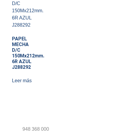
PAPEL
MECHA
D/C
150Mx212mm.
6R AZUL
J288292
Leer más
948 368 000