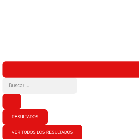
RESULTADOS
VER TODOS LOS RESULTADOS