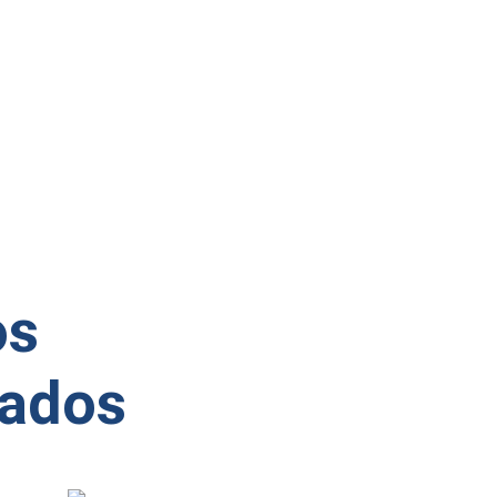
os
nados