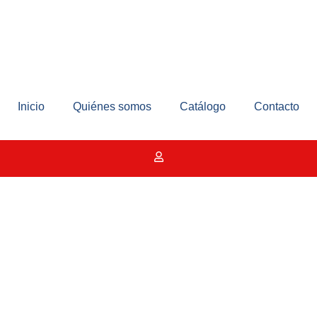
Inicio
Quiénes somos
Catálogo
Contacto