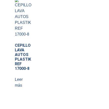
CEPILLO
LAVA
AUTOS
PLASTIK
REF
17000-8
Leer
más