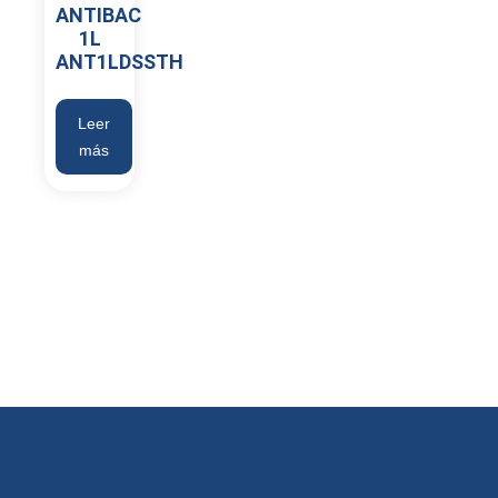
ANTIBAC
1L
ANT1LDSSTH
Leer
más