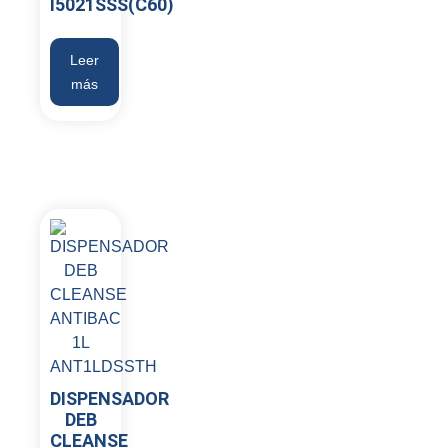
I5021SSS(C60)
Leer
más
DISPENSADOR
DEB
CLEANSE