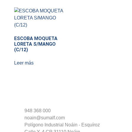
ESCOBA MOQUETA
LORETA S/MANGO
(C/12)
Leer más
948 368 000
noain@sumalf.com
Polígono Industrial Noáin - Esquíroz
Calle Y, 4 CP 31110 Noáin