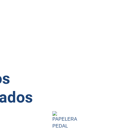
os
nados