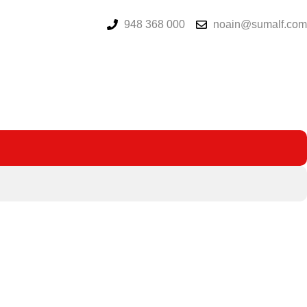
948 368 000
noain@sumalf.com